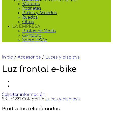
Motores
Patinetes
Puños y Mandos
Ruedas
Otros
LA EMPRESA
Puntos de Venta
Contacto
Sobre EKOe
Inicio
/
Accesorios
/
Luces y displays
Luz frontal e-bike
Solicitar información
SKU:
1281
Categoría:
Luces y displays
Productos relacionados