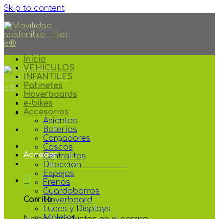
Skip to content
Inicio
VEHICULOS
INFANTILES
Patinetes
Hoverboards
e-bikes
Accesorios
Asientos
Baterías
Cargadores
Cascos
Acceder
Centralitas
Direccion
Espejos
0
Frenos
Guardabarros
Carrito
Hoverboard
Luces y Displays
Maletas
No hay productos en el carrito.