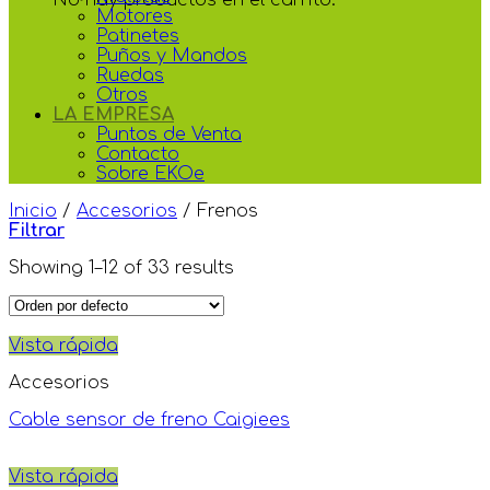
Motores
Patinetes
Puños y Mandos
Ruedas
Otros
LA EMPRESA
Puntos de Venta
Contacto
Sobre EKOe
Inicio
/
Accesorios
/
Frenos
Filtrar
Showing 1–12 of 33 results
Vista rápida
Accesorios
Cable sensor de freno Caigiees
Vista rápida