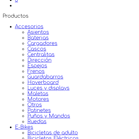
3
Productos
Accesorios
Asientos
Baterias
Cargadores
Cascos
Centralitas
Dirección
Espejos
Frenos
Guardabarros
Hoverboard
Luces y displays
Maletas
Motores
Otros
Patinetes
Puños y Mandos
Ruedas
E-Bikes
Bicicletas de adulto
Bicicletas Eléctricas