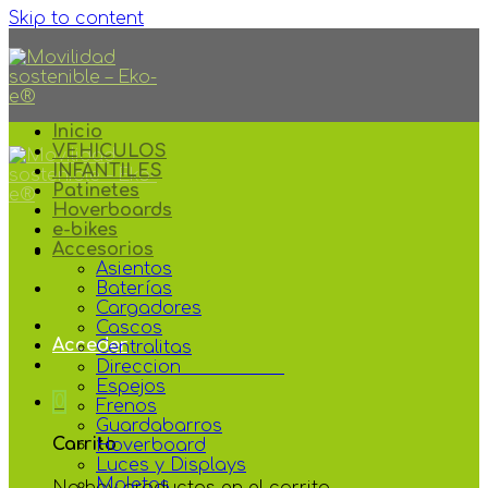
Skip to content
Inicio
VEHICULOS
INFANTILES
Patinetes
Hoverboards
e-bikes
Accesorios
Asientos
Baterías
Cargadores
Cascos
Acceder
Centralitas
Direccion
Espejos
0
Frenos
Guardabarros
Carrito
Hoverboard
Luces y Displays
Maletas
No hay productos en el carrito.