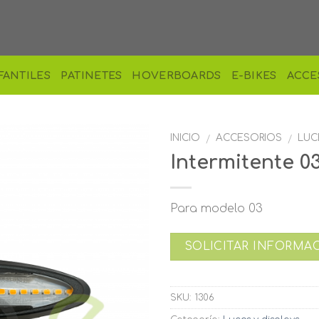
FANTILES
PATINETES
HOVERBOARDS
E-BIKES
ACCE
INICIO
ACCESORIOS
LUC
/
/
Intermitente 0
Para modelo 03
SOLICITAR INFORMA
SKU:
1306