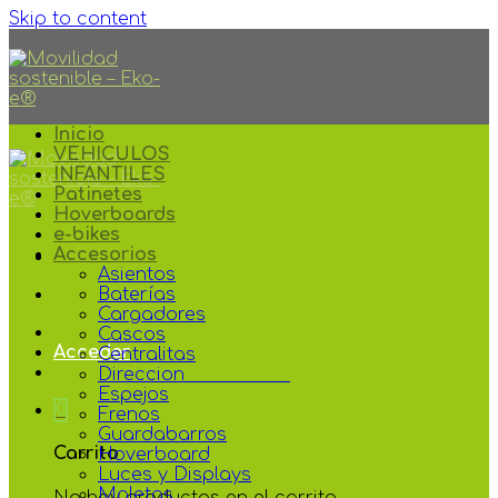
Skip to content
Inicio
VEHICULOS
INFANTILES
Patinetes
Hoverboards
e-bikes
Accesorios
Asientos
Baterías
Cargadores
Cascos
Acceder
Centralitas
Direccion
Espejos
0
Frenos
Guardabarros
Carrito
Hoverboard
Luces y Displays
Maletas
No hay productos en el carrito.