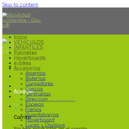
Skip to content
Inicio
VEHICULOS
INFANTILES
Patinetes
Hoverboards
e-bikes
Accesorios
Asientos
Baterías
Cargadores
Cascos
Acceder
Centralitas
Direccion
Espejos
0
Frenos
Guardabarros
Carrito
Hoverboard
Luces y Displays
No hay productos en el carrito.