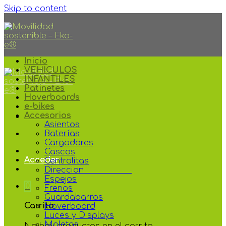
Skip to content
Inicio
VEHICULOS
INFANTILES
Patinetes
Hoverboards
e-bikes
Accesorios
Asientos
Baterías
Cargadores
Cascos
Acceder
Centralitas
Direccion
Espejos
0
Frenos
Guardabarros
Carrito
Hoverboard
Luces y Displays
Maletas
No hay productos en el carrito.