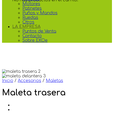
Motores
Patinetes
Puños y Mandos
Ruedas
Otros
LA EMPRESA
Puntos de Venta
Contacto
Sobre EKOe
Inicio
/
Accesorios
/
Maletas
Maleta trasera