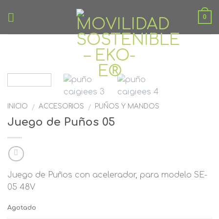
Skip
0
to
content
INICIO
ACCESORIOS
PUÑOS Y MANDOS
/
/
Juego de Puños 05
Juego de Puños con acelerador, para modelo SE-
05 48V
Agotado