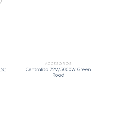
AGOTADO
ACCESORIOS
Centralita 72V/5000W Green
COC
Road
ACC
Placa supe