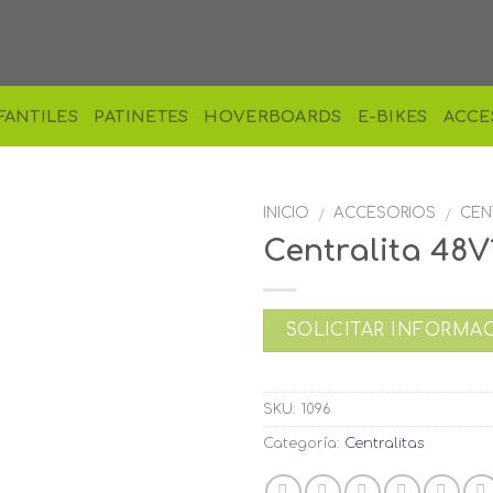
FANTILES
PATINETES
HOVERBOARDS
E-BIKES
ACCE
INICIO
ACCESORIOS
CEN
/
/
Centralita 48
SOLICITAR INFORMA
SKU:
1096
Categoría:
Centralitas