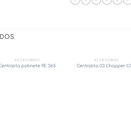
ADOS
AGOTADO
ACCESORIOS
ACCESORIOS
Centralita patinete PE 365
Centralita 03 Chopper 