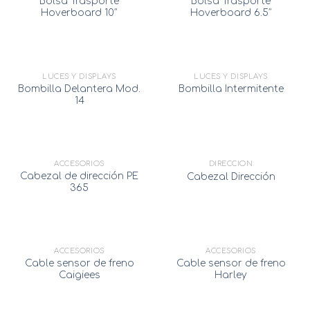
Bolsa Trasporte
Bolsa Trasporte
Hoverboard 10″
Hoverboard 6.5″
AGOTADO
LUCES Y DISPLAYS
LUCES Y DISPLAYS
Bombilla Delantera Mod.
Bombilla Intermitente
14
AGOTADO
ACCESORIOS
DIRECCIÓN
Cabezal de dirección PE
Cabezal Dirección
365
ACCESORIOS
ACCESORIOS
Cable sensor de freno
Cable sensor de freno
Caigiees
Harley